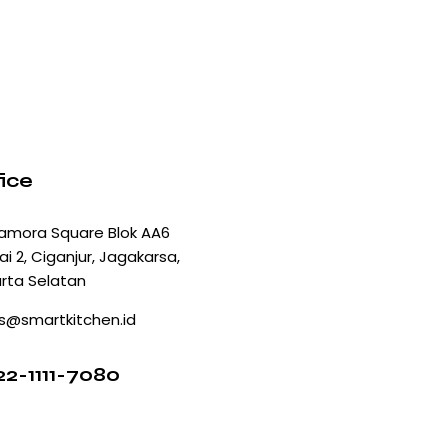
ice
amora Square Blok AA6
ai 2, Ciganjur, Jagakarsa,
rta Selatan
s@smartkitchen.id
2-1111-7080