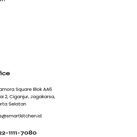
ice
amora Square Blok AA6
ai 2, Ciganjur, Jagakarsa,
rta Selatan
s@smartkitchen.id
2-1111-7080