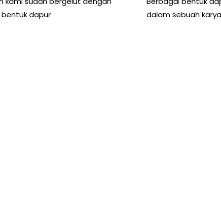
n kami sudah bergelut dengan
Berbagai bentuk da
 bentuk dapur
dalam sebuah kary