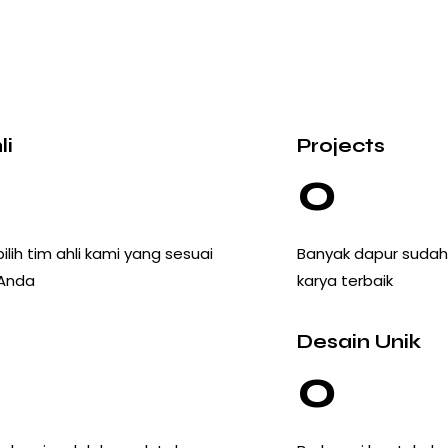
li
Projects
+
0
pilih tim ahli kami yang sesuai
Banyak dapur sudah
 Anda
karya terbaik
Desain Unik
+
0