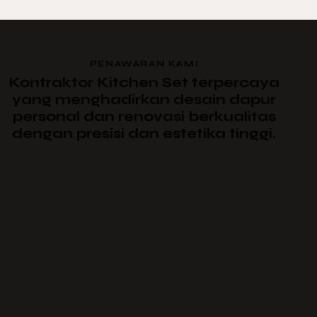
PENAWARAN KAMI
Kontraktor Kitchen Set terpercaya
yang menghadirkan desain dapur
personal dan renovasi berkualitas
dengan presisi dan estetika tinggi.