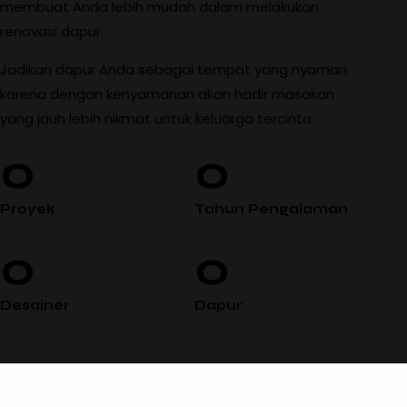
membuat Anda lebih mudah dalam melakukan
renovasi
dapur
.
Jadikan dapur Anda sebagai tempat yang nyaman
karena dengan kenyamanan akan hadir masakan
yang jauh lebih nikmat untuk keluarga tercinta.
0
0
Proyek
Tahun Pengalaman
0
0
Desainer
Dapur