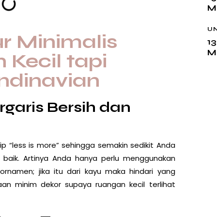
M
U
r Minimalis
13
M
Kecil tapi
ndinavian
rgaris Bersih dan
p “less is more” sehingga semakin sedikit Anda
n baik. Artinya Anda hanya perlu menggunakan
rnamen; jika itu dari kayu maka hindari yang
aan minim dekor supaya ruangan kecil terlihat