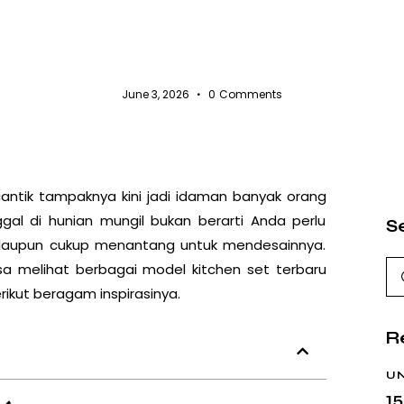
UNCATEGORIZED
June 3, 2026
0
Comments
cantik tampaknya kini jadi idaman banyak orang
gal di hunian mungil bukan berarti Anda perlu
S
alaupun cukup menantang untuk mendesainnya.
isa melihat berbagai
model kitchen set terbaru
ikut beragam inspirasinya.
R
U
15