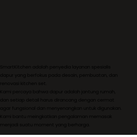
SmartKitchen adalah penyedia layanan spesialis
dapur yang berfokus pada desain, pembuatan, dan
renovasi kitchen set.
Kami percaya bahwa dapur adalah jantung rumah,
dan setiap detail harus dirancang dengan cermat
agar fungsional dan menyenangkan untuk digunakan.
Kami bantu meingkatkan pengalaman memasak
menjadi suatu moment yang berharga.