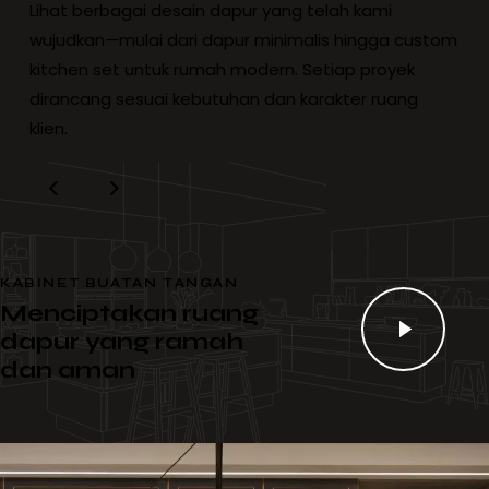
Lihat berbagai desain dapur yang telah kami
wujudkan—mulai dari dapur minimalis hingga custom
kitchen set untuk rumah modern. Setiap proyek
dirancang sesuai kebutuhan dan karakter ruang
klien.
KABINET BUATAN TANGAN
Menciptakan ruang
dapur yang ramah
dan aman