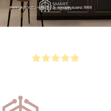
Peringkat rata-rata
5
/ 5. Jumlah suara:
1669
Seberapa bermanfaatkah postingan
ini?
Klik bintang untuk menilainya!
Peringkat rata-rata
5
/ 5. Jumlah suara:
1669