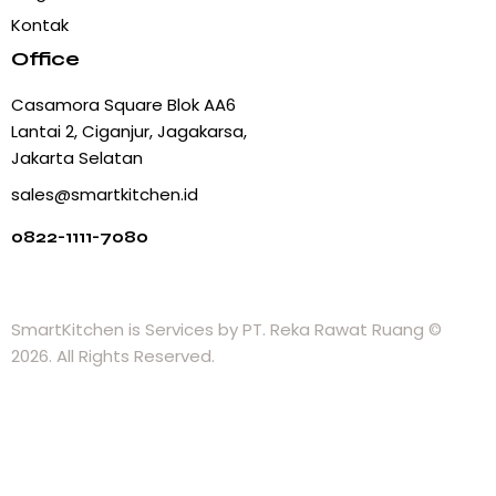
Kontak
Office
Casamora Square Blok AA6
Lantai 2, Ciganjur, Jagakarsa,
Jakarta Selatan
sales@smartkitchen.id
0822-1111-7080
SmartKitchen
is Services by PT. Reka Rawat Ruang ©
2026. All Rights Reserved.