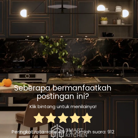
Seberapa bermanfaatkah
postingan ini?
Klik bintang untuk menilainya!
Peringkat rata-rata
4.9
/ 5. Jumlah suara:
912