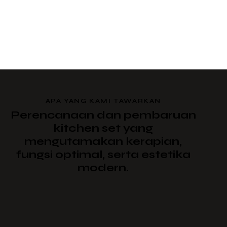
APA YANG KAMI TAWARKAN
Perencanaan dan pembaruan
kitchen set yang
mengutamakan kerapian,
fungsi optimal, serta estetika
modern.