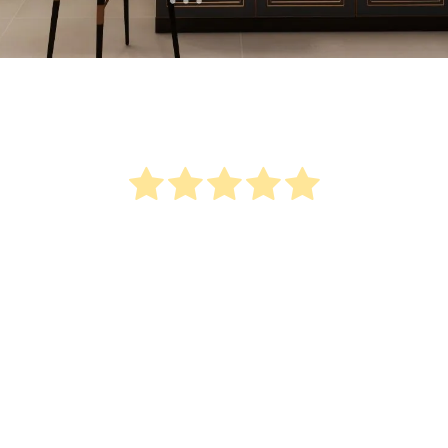
Seberapa bermanfaatkah postingan
ini?
Klik bintang untuk menilainya!
Peringkat rata-rata
4.9
/ 5. Jumlah suara:
912