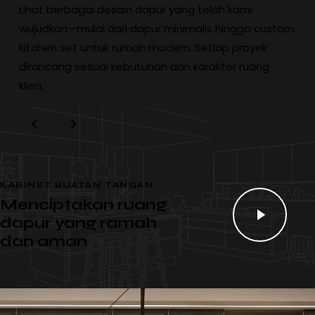
Lihat berbagai desain dapur yang telah kami
wujudkan—mulai dari dapur minimalis hingga custom
kitchen set untuk rumah modern. Setiap proyek
dirancang sesuai kebutuhan dan karakter ruang
klien.
KABINET BUATAN TANGAN
Menciptakan ruang
dapur yang ramah
dan aman