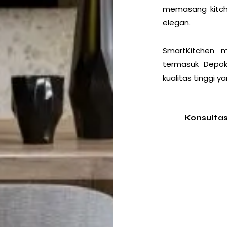
memasang kitche
elegan.
SmartKitchen m
termasuk Depok
kualitas tinggi y
Konsulta