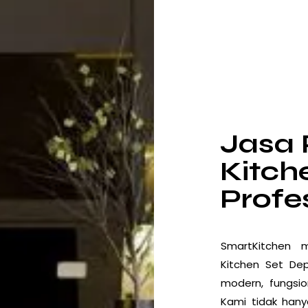
Jasa
Kitch
Profe
SmartKitchen
me
Kitchen Set
Depo
modern, fungsio
Kami tidak han